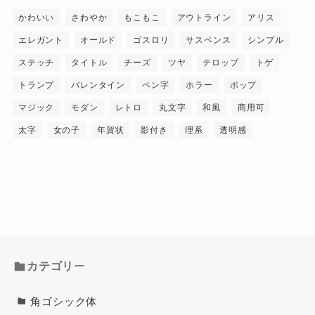
かわいい
さわやか
もこもこ
アウトライン
アリス
エレガント
オールド
ゴスロリ
サスペンス
シンプル
ステッチ
タイトル
チーズ
ツヤ
テロップ
トゲ
トランプ
バレンタイン
ペン字
ホラー
ポップ
マジック
モダン
レトロ
丸文字
和風
商用可
太字
女の子
年賀状
影付き
理系
透明感
カテゴリ
ー
角ゴシック体