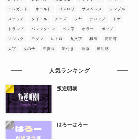
エレガント
オールド
ゴスロリ
サスペンス
シンプル
ステッチ
タイトル
チーズ
ツヤ
テロップ
トゲ
トランプ
バレンタイン
ペン字
ホラー
ポップ
マジック
モダン
レトロ
丸文字
和風
商用可
太字
女の子
年賀状
影付き
理系
透明感
人気ランキング
叛逆明朝
はろーはろー