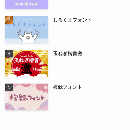
しろくまフォント
玉ねぎ楷書激
桜鯰フォント