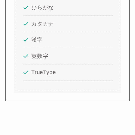
ひらがな
カタカナ
漢字
英数字
TrueType