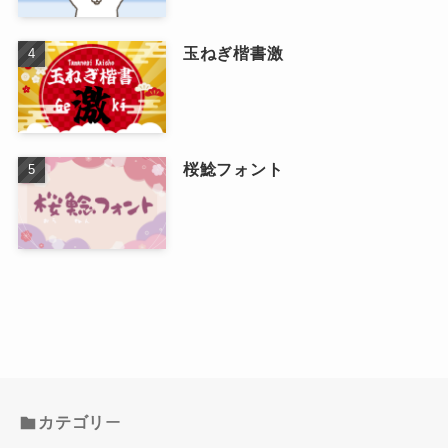
玉ねぎ楷書激
桜鯰フォント
カテゴリ
ー