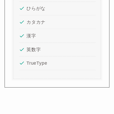
ひらがな
カタカナ
漢字
英数字
TrueType