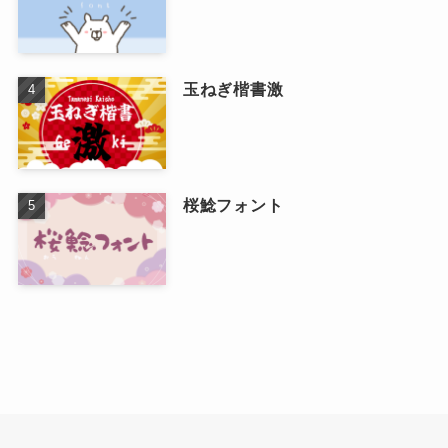
玉ねぎ楷書激
桜鯰フォント