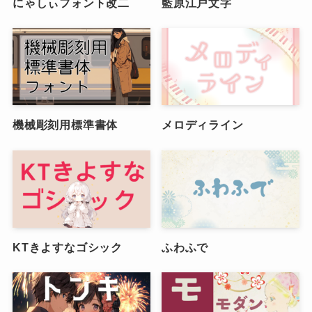
にゃしぃフォント改二
藍原江戸文字
機械彫刻用標準書体
メロディライン
KTきよすなゴシック
ふわふで