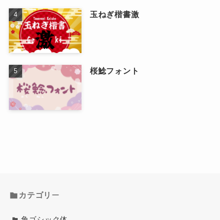
玉ねぎ楷書激
桜鯰フォント
カテゴリ
ー
角ゴシック体