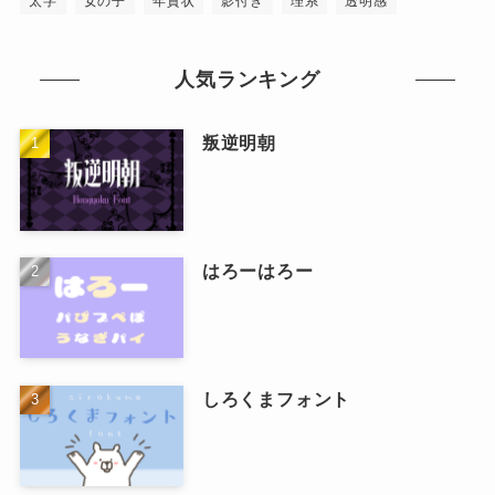
太字
女の子
年賀状
影付き
理系
透明感
人気ランキング
叛逆明朝
はろーはろー
しろくまフォント